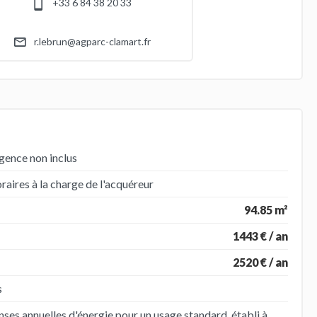
+33 6 84 38 20 33
r.lebrun@agparc-clamart.fr
gence non inclus
aires à la charge de l'acquéreur
94.85 m²
1443 € / an
2520 € / an
s
es annuelles d'énergie pour un usage standard, établi à