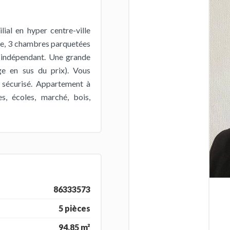
al en hyper centre-ville
ine, 3 chambres parquetées
C indépendant. Une grande
ge en sus du prix). Vous
 sécurisé. Appartement à
, écoles, marché, bois,
86333573
5 pièces
94.85 m²