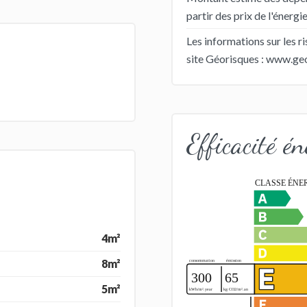
partir des prix de l'énerg
Les informations sur les r
site Géorisques : www.geo
Efficacité én
4m²
8m²
5m²