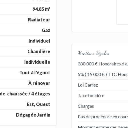
94.85 m²
Radiateur
Gaz
Individuel
Chaudière
Mentions légales
Individuelle
380 000 € Honoraires d'a
Tout à l'égout
5% ( 19 000 € ) TTC Honor
À rénover
Loi Carrez
de-chaussée / 4 étages
Taxe foncière
Est, Ouest
Charges
Dégagée Jardin
Pas de procédure en cour
Montant estimé des dépens