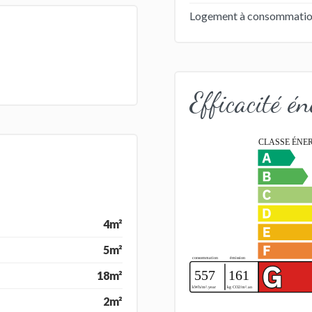
Logement à consommation 
Efficacité én
4m²
5m²
18m²
2m²