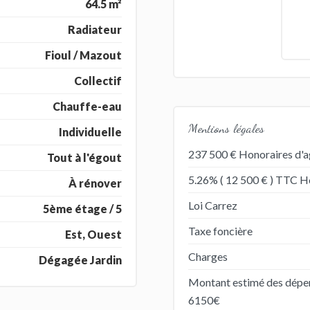
64.5 m²
Radiateur
Fioul / Mazout
Collectif
Chauffe-eau
Mentions légales
Individuelle
237 500 € Honoraires d'a
Tout à l'égout
5.26% ( 12 500 € ) TTC Ho
À rénover
Loi Carrez
5ème étage / 5
Taxe foncière
Est, Ouest
Charges
Dégagée Jardin
Montant estimé des dépen
6150€