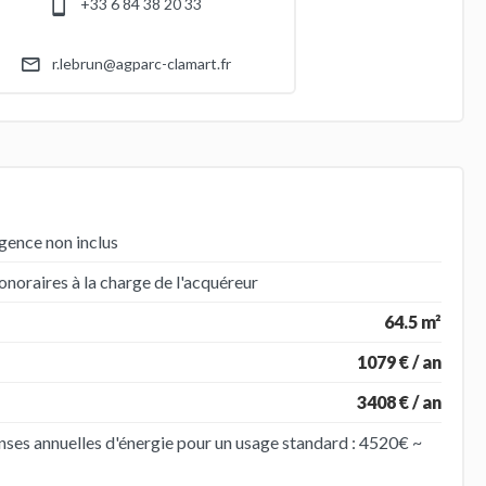
+33 6 84 38 20 33
r.lebrun@agparc-clamart.fr
gence non inclus
noraires à la charge de l'acquéreur
64.5 m²
1079 € / an
3408 € / an
ses annuelles d'énergie pour un usage standard : 4520€ ~