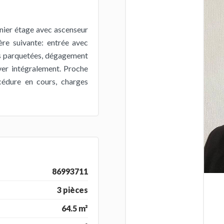
nier étage avec ascenseur
re suivante: entrée avec
es parquetées, dégagement
ver intégralement. Proche
édure en cours, charges
86993711
3 pièces
64.5 m²