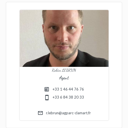
Robin LEBRUN
Agent
+33 1 46 44 76 76
+33 6 84 38 20 33
r.lebrun@agparc-clamart.fr