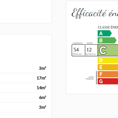
Efficacité én
3m²
17m²
14m²
6m²
3m²