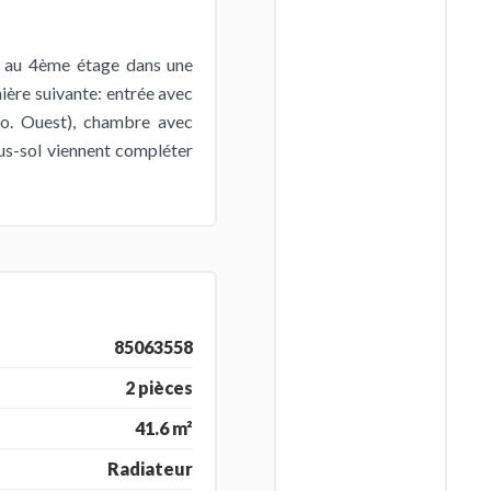
é au 4ème étage dans une
nière suivante: entrée avec
po. Ouest), chambre avec
us-sol viennent compléter
85063558
2 pièces
41.6 m²
Radiateur