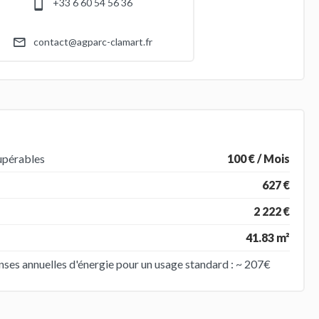
+33 6 60 54 56 36
contact@agparc-clamart.fr
upérables
100 € / Mois
627 €
2 222 €
41.83 m²
es annuelles d'énergie pour un usage standard : ~ 207€