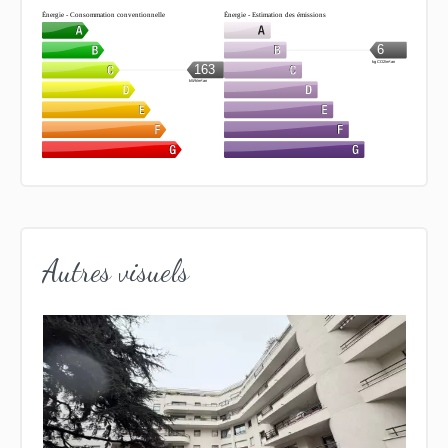
Énergie - Consommation conventionnelle
Énergie - Estimation des émissions
6
kg CO2/m².an
163
kWh/m².an
Autres visuels