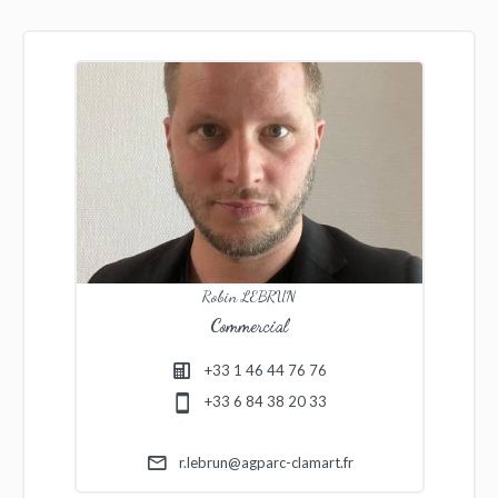
Robin LEBRUN
Commercial
+33 1 46 44 76 76
+33 6 84 38 20 33
r.lebrun@agparc-clamart.fr