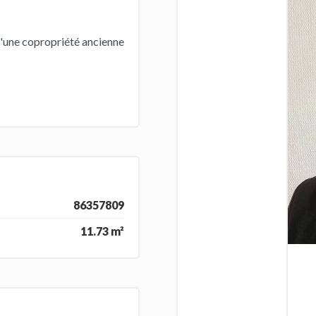
d'une copropriété ancienne
86357809
11.73 m²