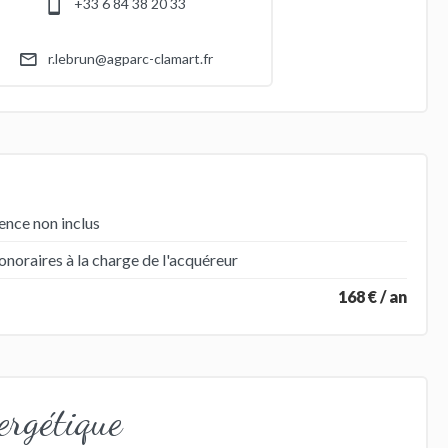
+33 6 84 38 20 33
r.lebrun@agparc-clamart.fr
ence non inclus
noraires à la charge de l'acquéreur
168 € / an
ergétique