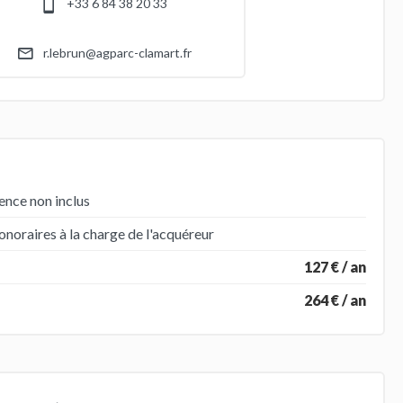
+33 6 84 38 20 33
r.lebrun@agparc-clamart.fr
ence non inclus
noraires à la charge de l'acquéreur
127 € / an
264 € / an