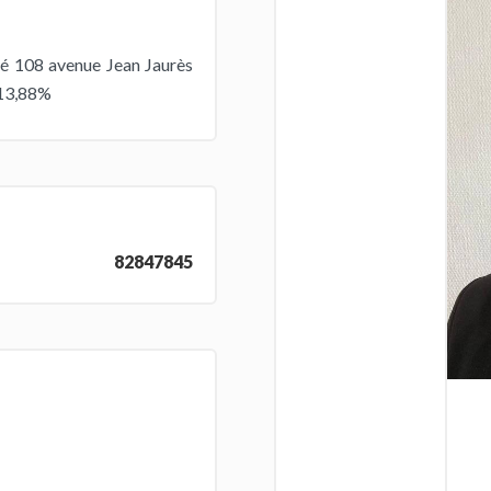
ué 108 avenue Jean Jaurès
s 13,88%
82847845