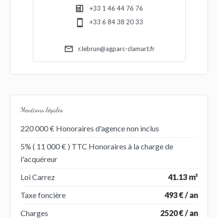
+33 1 46 44 76 76
+33 6 84 38 20 33
r.lebrun@agparc-clamart.fr
Mentions légales
220 000 € Honoraires d'agence non inclus
5% ( 11 000 € ) TTC Honoraires à la charge de
l'acquéreur
Loi Carrez
41.13 m²
Taxe foncière
493 € / an
Charges
2520 € / an