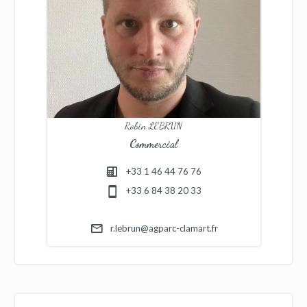
Robin LEBRUN
Commercial
+33 1 46 44 76 76
+33 6 84 38 20 33
r.lebrun@agparc-clamart.fr