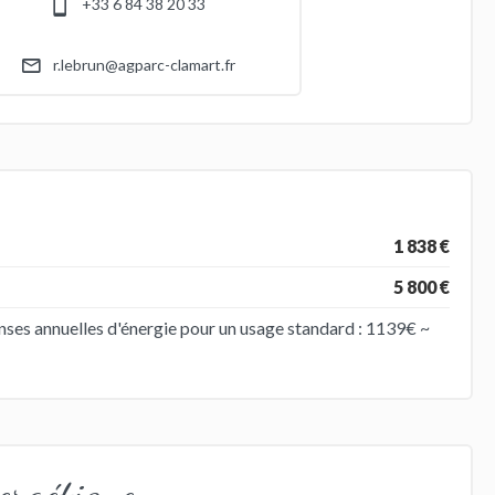
+33 6 84 38 20 33
r.lebrun@agparc-clamart.fr
1 838 €
5 800 €
ses annuelles d'énergie pour un usage standard : 1139€ ~
ergétique