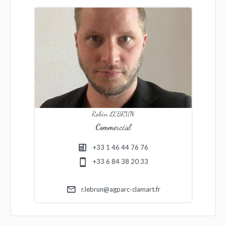
Robin LEBRUN
Commercial
+33 1 46 44 76 76
+33 6 84 38 20 33
r.lebrun@agparc-clamart.fr