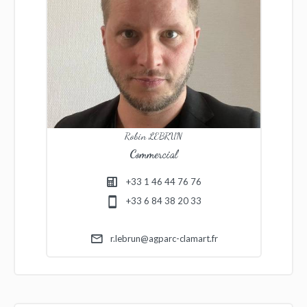
Robin LEBRUN
Commercial
+33 1 46 44 76 76
+33 6 84 38 20 33
r.lebrun@agparc-clamart.fr