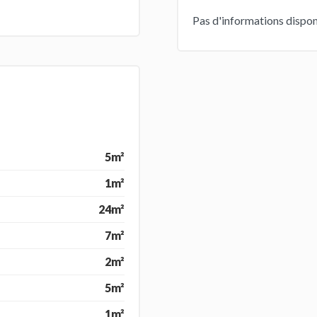
Pas d'informations dispon
5m²
1m²
24m²
7m²
2m²
5m²
1m²