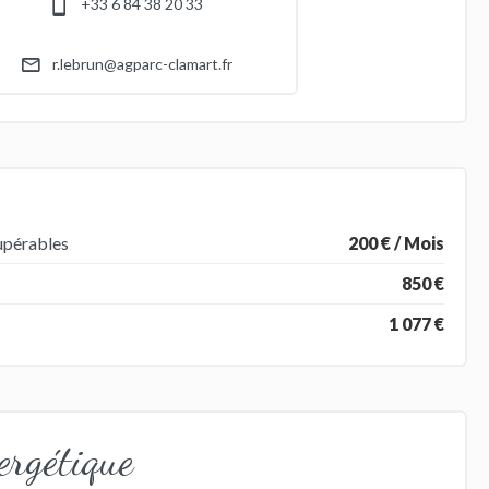
+33 6 84 38 20 33
r.lebrun@agparc-clamart.fr
upérables
200 € / Mois
850 €
1 077 €
ergétique