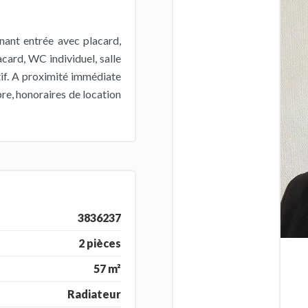
ant entrée avec placard,
card, WC individuel, salle
tif. A proximité immédiate
re, honoraires de location
3836237
2 pièces
57 m²
Radiateur