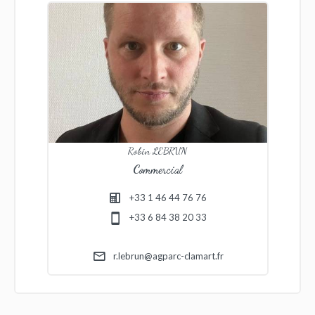
Robin LEBRUN
Commercial
+33 1 46 44 76 76
+33 6 84 38 20 33
r.lebrun@agparc-clamart.fr