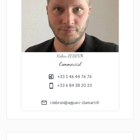
Robin LEBRUN
Commercial
+33 1 46 44 76 76
+33 6 84 38 20 33
r.lebrun@agparc-clamart.fr