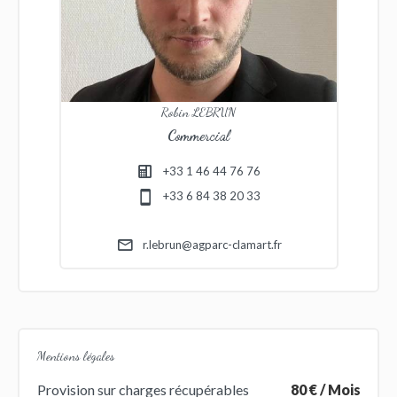
Robin LEBRUN
Commercial
+33 1 46 44 76 76
+33 6 84 38 20 33
r.lebrun@agparc-clamart.fr
Mentions légales
Provision sur charges récupérables
80 € / Mois