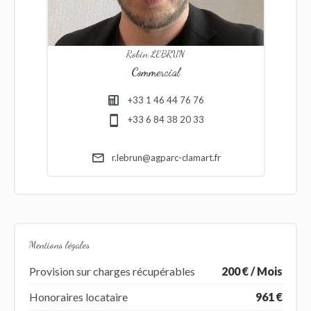
Robin LEBRUN
Commercial
+33 1 46 44 76 76
+33 6 84 38 20 33
r.lebrun@agparc-clamart.fr
Mentions légales
Provision sur charges récupérables
200 € / Mois
Honoraires locataire
961 €