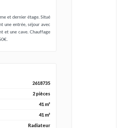
me et dernier étage. Situé
nt une entrée, séjour avec
nt et une cave. Chauffage
,50€.
2618735
2 pièces
41 m²
41 m²
Radiateur