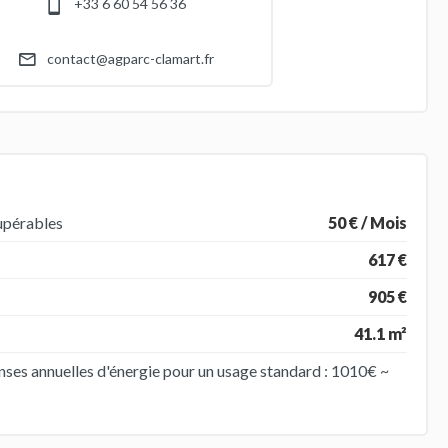
+33 6 60 54 56 36
contact@agparc-clamart.fr
upérables
50 € / Mois
617 €
905 €
41.1 m²
ses annuelles d'énergie pour un usage standard : 1010€ ~