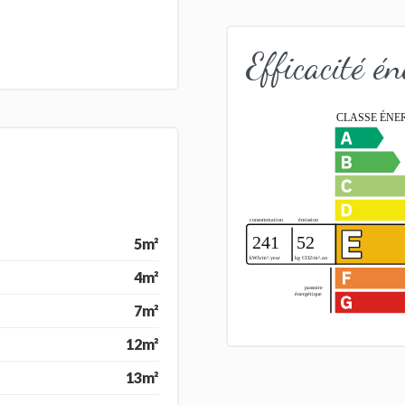
Efficacité én
5m²
4m²
7m²
12m²
13m²