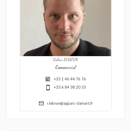
Robin LEBRUN
Commercial
+33 1 46 44 76 76
+33 6 84 38 20 33
r.lebrun@agparc-clamart.fr