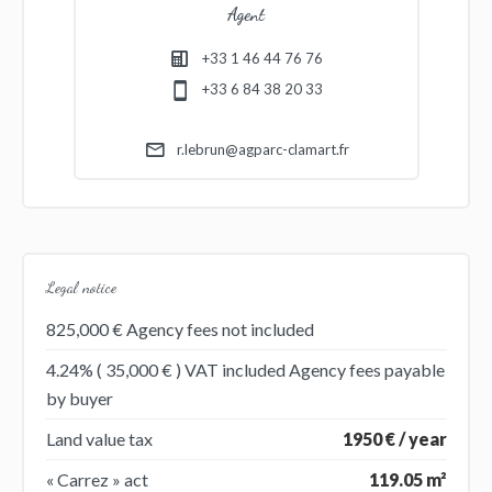
Agent
+33 1 46 44 76 76
+33 6 84 38 20 33
r.lebrun@agparc-clamart.fr
Legal notice
825,000 € Agency fees not included
4.24% ( 35,000 € ) VAT included Agency fees payable
by buyer
Land value tax
1950 € / year
« Carrez » act
119.05 m²