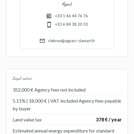
Agent
+33 1 46 44 76 76
+33 6 84 38 20 33
r.lebrun@agparc-clamart.fr
Legal notice
352,000 € Agency fees not included
5.11% ( 18,000 € ) VAT included Agency fees payable
by buyer
Land value tax
378 € / year
Estimated annual energy expenditure for standard