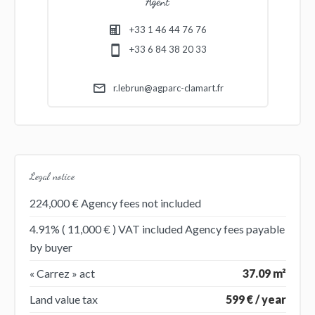
Agent
+33 1 46 44 76 76
+33 6 84 38 20 33
r.lebrun@agparc-clamart.fr
Legal notice
224,000 € Agency fees not included
4.91% ( 11,000 € ) VAT included Agency fees payable
by buyer
« Carrez » act
37.09 m²
Land value tax
599 € / year